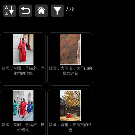
人物
韓國．首爾：景福宮．光
韓國．大芚山：大芚山的
化門的守衛
攀岩健兒
韓國．首爾：景福宮．換
韓國．首爾：景福宮的秋
班儀式
色