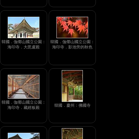
韓國．伽倻山國立公園：
韓國．伽倻山國立公園：
海印寺．大毘盧殿
海印寺．影池旁的秋色
韓國．伽倻山國立公園：
韓國．慶州：佛國寺
海印寺．藏經板殿