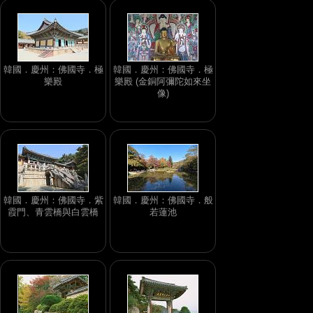
韓國．慶州：佛國寺．極
韓國．慶州：佛國寺．極
樂殿
樂殿 (金銅阿彌陀如來坐
像)
韓國．慶州：佛國寺．紫
韓國．慶州：佛國寺．般
霞門、青雲橋與白雲橋
若蓮池