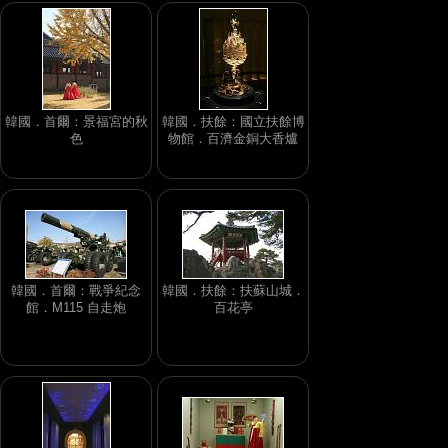
韓國．首爾：景福宮的秋
韓國．扶餘：國立扶餘博
色
物館．百濟金銅大香爐
韓國．首爾：戰爭紀念
韓國．扶餘：扶蘇山城．
館．M115 自走炮
百花亭