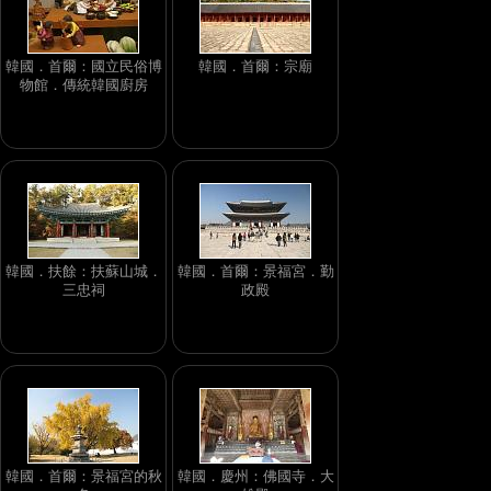
韓國．首爾：國立民俗博
韓國．首爾：宗廟
物館．傳統韓國廚房
韓國．扶餘：扶蘇山城．
韓國．首爾：景福宮．勤
三忠祠
政殿
韓國．首爾：景福宮的秋
韓國．慶州：佛國寺．大