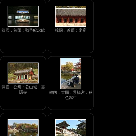
韓國．首爾：戰爭紀念館
韓國．首爾：宗廟
韓國．公州：公山城．靈
隱寺
韓國．首爾：景福宮．秋
色寫生