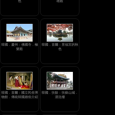
色
雄殿
韓國．慶州：佛國寺．極
韓國．首爾：景福宮的秋
樂殿
色
韓國．首爾：國立民俗博
韓國．扶餘：扶蘇山城．
物館．傳統韓國婚俗介紹
泗沘樓