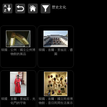
歷史文化
韓國．公州：國立公州博
韓國．首爾：景福宮．醬
物館的展品
園
韓國．首爾：景福宮．光
韓國．首爾：國立民俗博
化門的守衛
物館．昔日民間生活展示