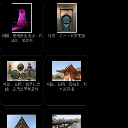
韓國．慶州歷史遺址：月
韓國．公州：武寧王陵
城區．瞻星臺
韓國．首爾：戰爭紀念
韓國．首爾：景福宮．秋
館．古代盔甲和盾牌
水芙蓉樓