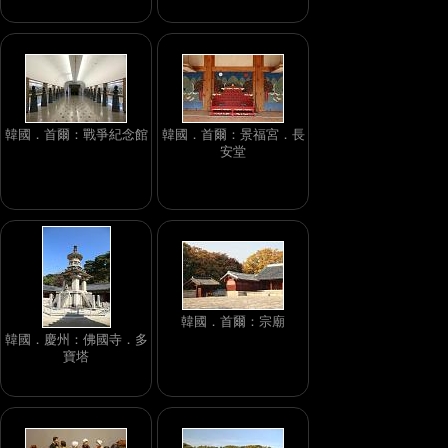
韓國．首爾：戰爭紀念館
韓國．首爾：景福宮．長
安堂
韓國．首爾：宗廟
韓國．慶州：佛國寺．多
寶塔