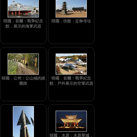
韓國．首爾：戰爭紀念
韓國．扶餘：定林寺址
館．展示的海軍武器
韓國．公州：公山城的繞
韓國．首爾：戰爭紀念
圈路
館．戶外展示的空軍武器
韓國．水原：水原華城．