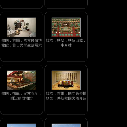
韓國．首爾：國立民俗博
韓國．扶餘：扶蘇山城．
物館．昔日民間生活展示
半月樓
韓國．扶餘：定林寺址．
韓國．首爾：國立民俗博
附設的博物館
物館．傳統韓國民俗介紹