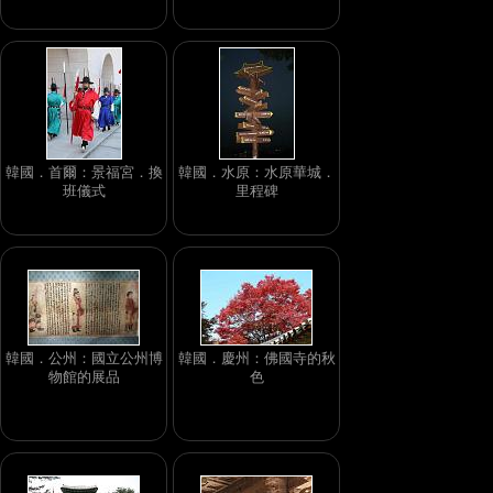
韓國．首爾：景福宮．換
韓國．水原：水原華城．
班儀式
里程碑
韓國．公州：國立公州博
韓國．慶州：佛國寺的秋
物館的展品
色