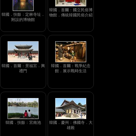
韓國．首爾：國立民俗博
韓國．扶餘：定林寺址．
物館．傳統韓國民俗介紹
附設的博物館
韓國．首爾：景福宮．興
韓國．首爾：戰爭紀念
禮門
館．展示戰時生活
韓國．扶餘：宮南池
韓國．慶州：佛國寺．大
雄殿