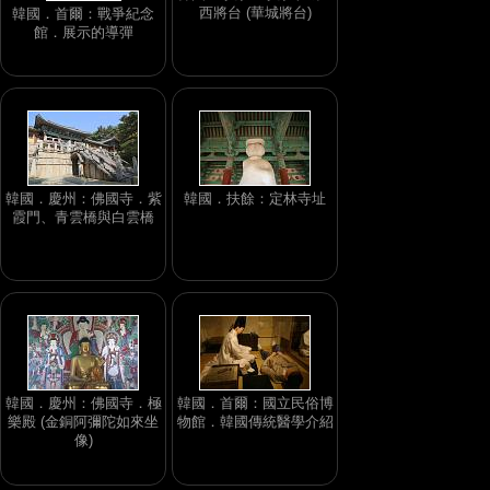
西將台 (華城將台)
韓國．首爾：戰爭紀念
館．展示的導彈
韓國．慶州：佛國寺．紫
韓國．扶餘：定林寺址
霞門、青雲橋與白雲橋
韓國．慶州：佛國寺．極
韓國．首爾：國立民俗博
樂殿 (金銅阿彌陀如來坐
物館．韓國傳統醫學介紹
像)