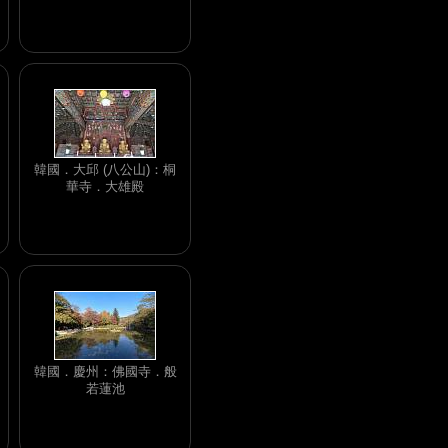
韓國．大邱 (八公山)：桐
華寺．大雄殿
韓國．慶州：佛國寺．般
若蓮池