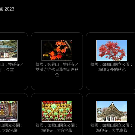
 2023
異山：雙磎寺／
韓國．智異山：雙磎寺／
韓國．伽倻山國立公園：
寺．金堂
雙溪寺往佛日瀑布沿途秋
海印寺外的秋色
色
倻山國立公園：
韓國．伽倻山國立公園：
韓國．伽倻山國立公園：
．大寂光殿
海印寺．大寂光殿
海印寺．大毘盧殿