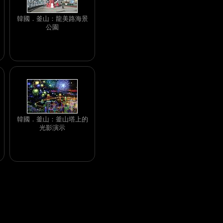
韓國．釜山：龍美路海景
公園
韓國．釜山：釜山塔上的
光影演示