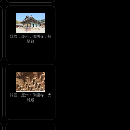
韓國．慶州：佛國寺．極
樂殿
韓國．慶州：佛國寺．大
雄殿