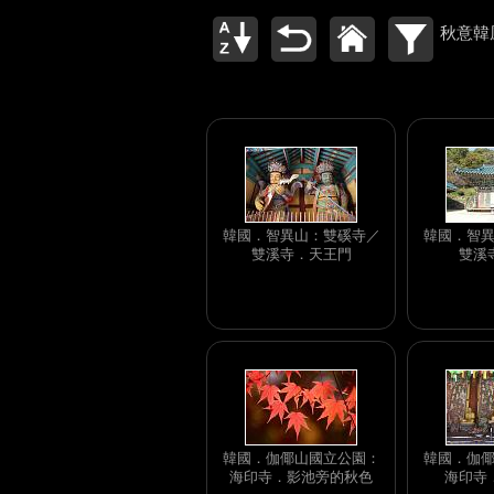
秋意韓風
韓國．智異山：雙磎寺／
韓國．智
雙溪寺．天王門
雙溪
韓國．伽倻山國立公園：
韓國．伽
海印寺．影池旁的秋色
海印寺