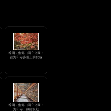
韓國．伽倻山國立公園：
往海印寺步道上的秋色
韓國．伽倻山國立公園：
海印寺．藏經板殿