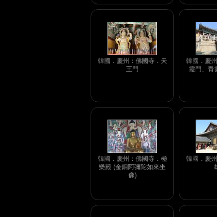
韓國．慶州：佛國寺．天
韓國．慶
王門
霞門、青
韓國．慶州：佛國寺．極
韓國．慶
樂殿 (金銅阿彌陀如來坐
像)