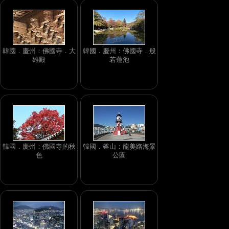
韓國．慶州：佛國寺．大
韓國．慶州：佛國寺．般
雄殿
若蓮池
韓國．慶州：佛國寺的秋
韓國．釜山：龍美路海景
色
公園