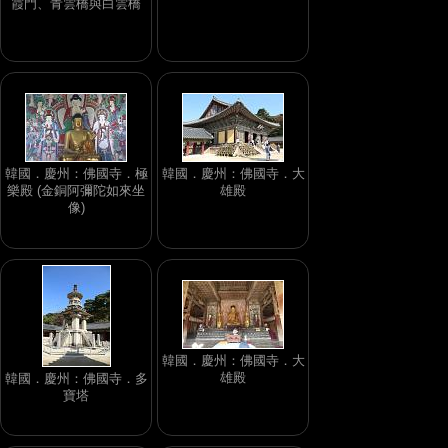
霞門、青雲橋與白雲橋
韓國．慶州：佛國寺．極
韓國．慶州：佛國寺．大
樂殿 (金銅阿彌陀如來坐
雄殿
像)
韓國．慶州：佛國寺．大
雄殿
韓國．慶州：佛國寺．多
寶塔