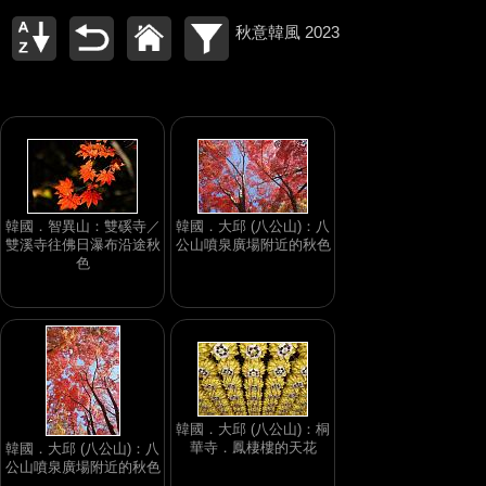
秋意韓風 2023
韓國．智異山：雙磎寺／
韓國．大邱 (八公山)：八
雙溪寺往佛日瀑布沿途秋
公山噴泉廣場附近的秋色
色
韓國．大邱 (八公山)：桐
華寺．鳳棲樓的天花
韓國．大邱 (八公山)：八
公山噴泉廣場附近的秋色