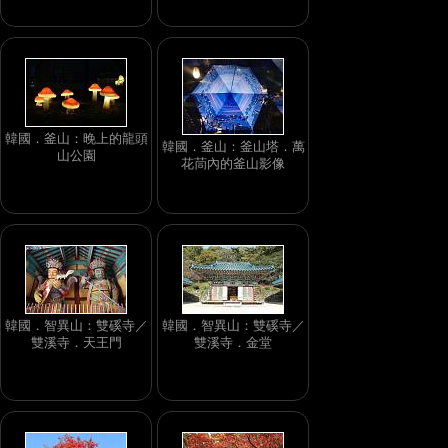
韓國．釜山：晚上的龍頭
韓國．釜山：釜山塔．萬
山公園
花茼內的釜山影像
韓國．智異山：雙磎寺／
韓國．智異山：雙磎寺／
雙溪寺．天王門
雙溪寺．金堂